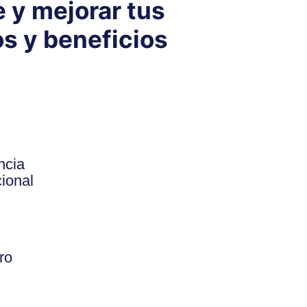
 y mejorar tus
os y beneficios
ncia
cional
ro