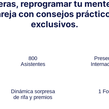
eras, reprogramar tu mente
reja con consejos práctic
exclusivos.
800
Prese
Asistentes
Interna
Dinámica sorpresa
1 Fo
de rifa y premios