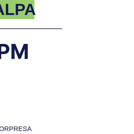
ALPA
 PM
SORPRESA