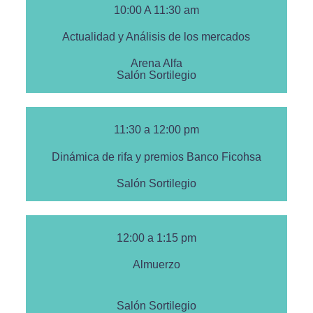
10:00 A 11:30 am
Actualidad y Análisis de los mercados
Arena Alfa
Salón Sortilegio
11:30 a 12:00 pm
Dinámica de rifa y premios Banco Ficohsa
Salón Sortilegio
12:00 a 1:15 pm
Almuerzo
Salón Sortilegio