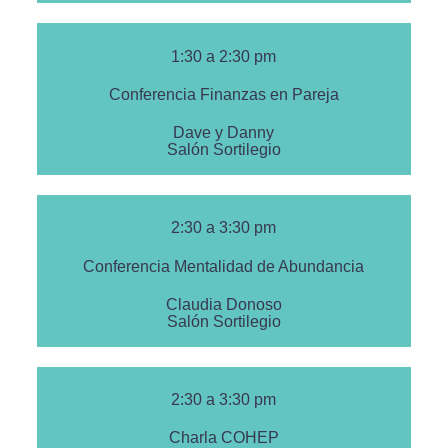
1:30 a 2:30 pm
Conferencia Finanzas en Pareja
Dave y Danny
Salón Sortilegio
2:30 a 3:30 pm
Conferencia Mentalidad de Abundancia
Claudia Donoso
Salón Sortilegio
2:30 a 3:30 pm
Charla COHEP